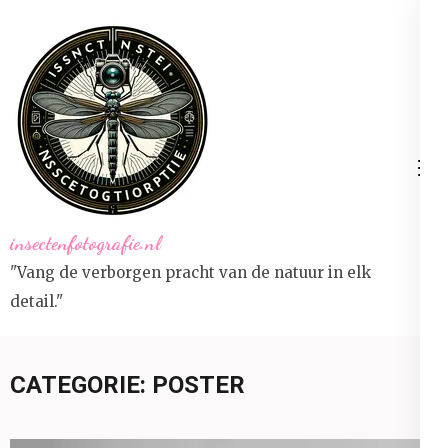
Ga
naar
inhoud
(druk
op
Enter)
insectenfotografie.nl
"Vang de verborgen pracht van de natuur in elk
detail."
CATEGORIE:
POSTER