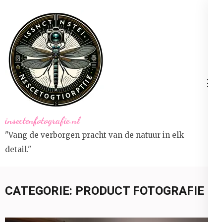
Ga
naar
inhoud
(druk
op
Enter)
insectenfotografie.nl
"Vang de verborgen pracht van de natuur in elk
detail."
CATEGORIE:
PRODUCT FOTOGRAFIE