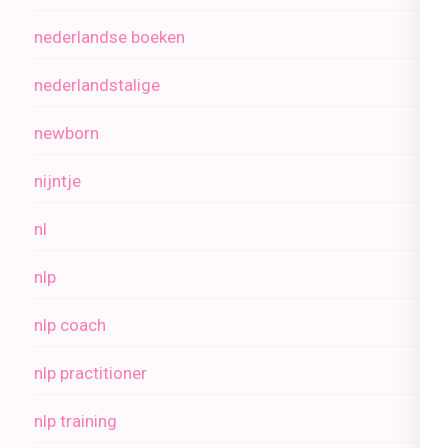
nederlandse boeken
nederlandstalige
newborn
nijntje
nl
nlp
nlp coach
nlp practitioner
nlp training