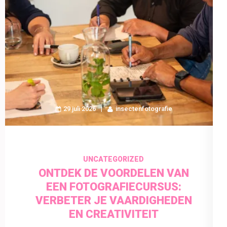
29 juli 2026
insectenfotografie
UNCATEGORIZED
ONTDEK DE VOORDELEN VAN
EEN FOTOGRAFIECURSUS:
VERBETER JE VAARDIGHEDEN
EN CREATIVITEIT