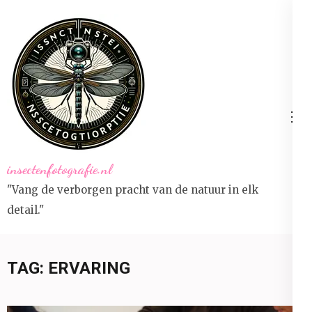
Ga
naar
inhoud
(druk
op
Enter)
insectenfotografie.nl
"Vang de verborgen pracht van de natuur in elk
detail."
TAG:
ERVARING