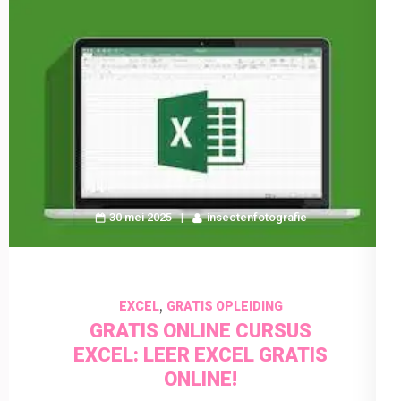
30 mei 2025
insectenfotografie
,
EXCEL
GRATIS OPLEIDING
GRATIS ONLINE CURSUS
EXCEL: LEER EXCEL GRATIS
ONLINE!