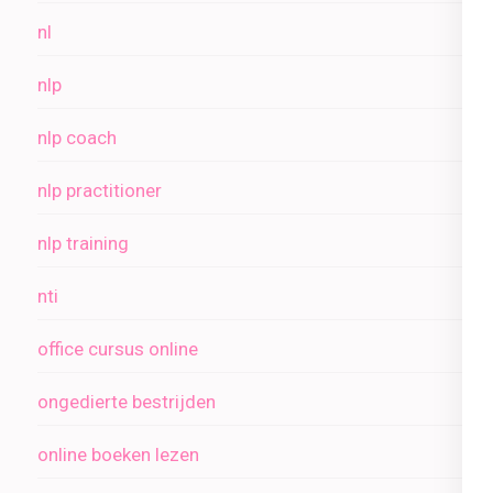
nl
nlp
nlp coach
nlp practitioner
nlp training
nti
office cursus online
ongedierte bestrijden
online boeken lezen