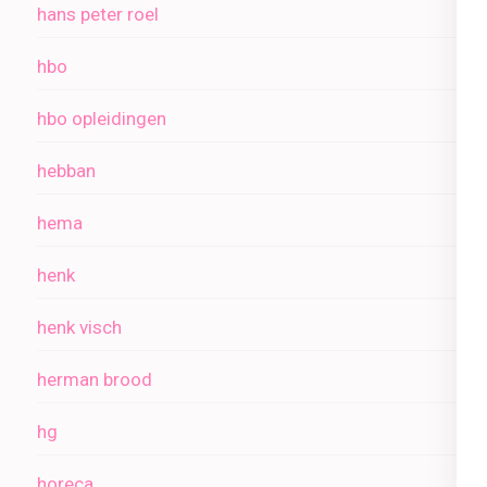
hans peter roel
hbo
hbo opleidingen
hebban
hema
henk
henk visch
herman brood
hg
horeca