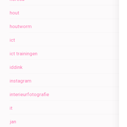
hout
houtworm
ict
ict trainingen
iddink
instagram
interieurfotografie
it
jan