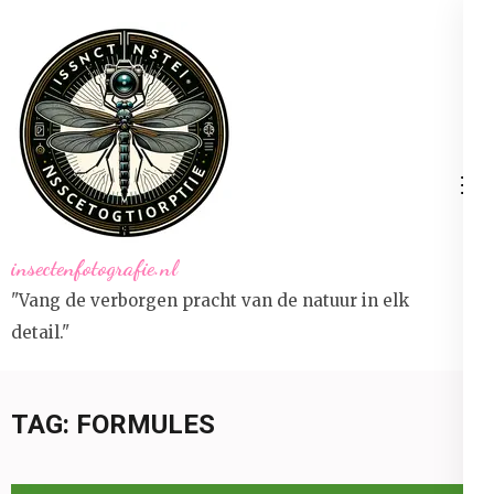
Ga
naar
inhoud
(druk
op
Enter)
insectenfotografie.nl
"Vang de verborgen pracht van de natuur in elk
detail."
TAG:
FORMULES