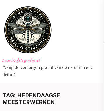
Ga
naar
inhoud
(druk
op
Enter)
insectenfotografie.nl
"Vang de verborgen pracht van de natuur in elk
detail."
TAG:
HEDENDAAGSE
MEESTERWERKEN