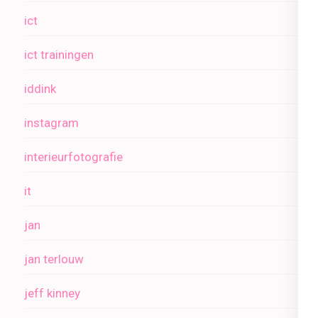
ict
ict trainingen
iddink
instagram
interieurfotografie
it
jan
jan terlouw
jeff kinney