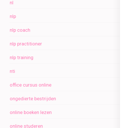
nl
nlp
nlp coach
nlp practitioner
nlp training
nti
office cursus online
ongedierte bestrijden
online boeken lezen
online studeren