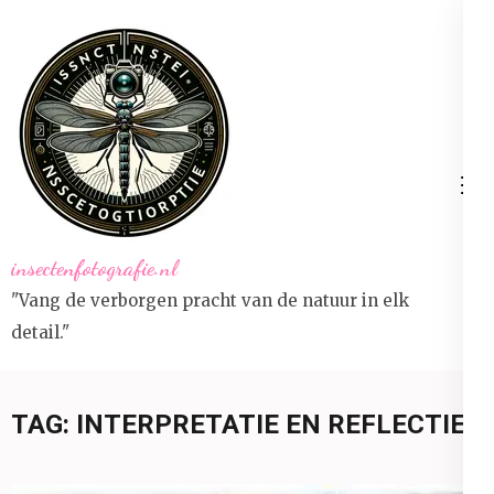
Ga
naar
inhoud
(druk
op
Enter)
insectenfotografie.nl
"Vang de verborgen pracht van de natuur in elk
detail."
TAG:
INTERPRETATIE EN REFLECTIE