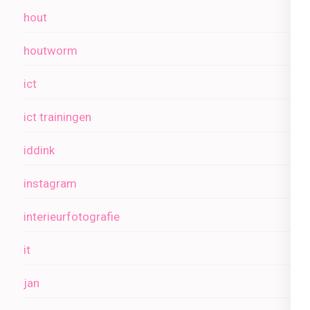
hout
houtworm
ict
ict trainingen
iddink
instagram
interieurfotografie
it
jan