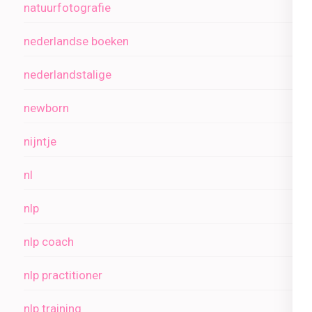
natuurfotografie
nederlandse boeken
nederlandstalige
newborn
nijntje
nl
nlp
nlp coach
nlp practitioner
nlp training