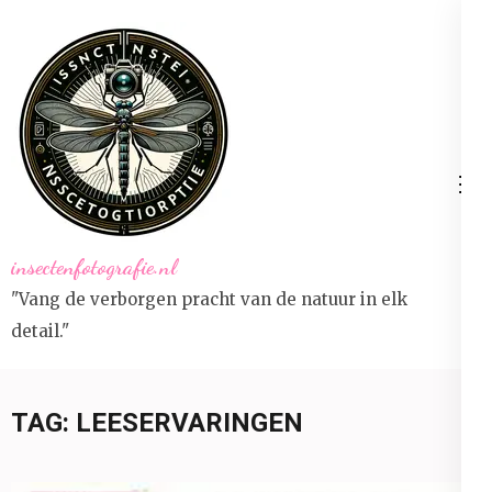
Ga
naar
inhoud
(druk
op
Enter)
insectenfotografie.nl
"Vang de verborgen pracht van de natuur in elk
detail."
TAG:
LEESERVARINGEN