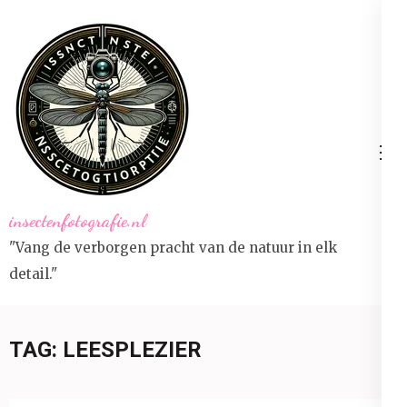
Ga
naar
inhoud
(druk
op
Enter)
insectenfotografie.nl
"Vang de verborgen pracht van de natuur in elk
detail."
TAG:
LEESPLEZIER