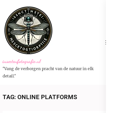
Ga
naar
inhoud
(druk
op
Enter)
insectenfotografie.nl
"Vang de verborgen pracht van de natuur in elk
detail."
TAG:
ONLINE PLATFORMS