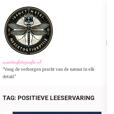
Ga
naar
inhoud
(druk
op
Enter)
insectenfotografie.nl
"Vang de verborgen pracht van de natuur in elk
detail."
TAG:
POSITIEVE LEESERVARING