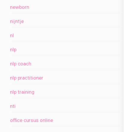
newborn
nijntje
nl
nlp
nlp coach
nlp practitioner
nlp training
nti
office cursus online