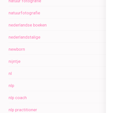
natuur fotografie
natuurfotografie
nederlandse boeken
nederlandstalige
newborn
nijntje
nl
nlp
nlp coach
nlp practitioner