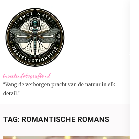
Ga
naar
inhoud
(druk
op
Enter)
insectenfotografie.nl
"Vang de verborgen pracht van de natuur in elk
detail."
TAG:
ROMANTISCHE ROMANS