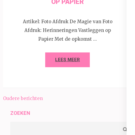
OP PAPIER
Artikel: Foto Afdruk De Magie van Foto
Afdruk: Herinneringen Vastleggen op
Papier Met de opkomst …
LEES MEER
Berichtnavigatie
Oudere berichten
ZOEKEN