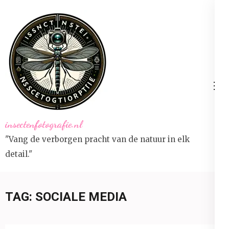
Ga
naar
inhoud
(druk
op
Enter)
insectenfotografie.nl
"Vang de verborgen pracht van de natuur in elk
detail."
TAG:
SOCIALE MEDIA