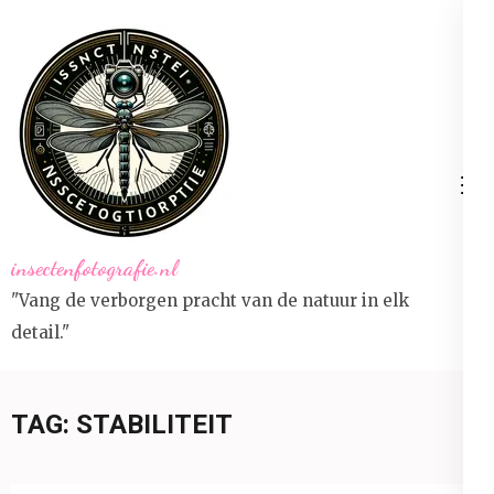
Ga
naar
inhoud
(druk
op
Enter)
insectenfotografie.nl
"Vang de verborgen pracht van de natuur in elk
detail."
TAG:
STABILITEIT