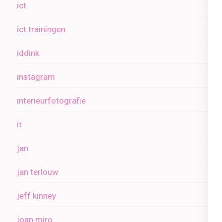
ict
ict trainingen
iddink
instagram
interieurfotografie
it
jan
jan terlouw
jeff kinney
joan miro