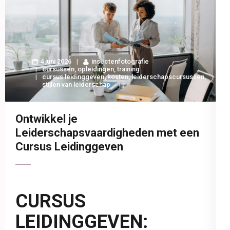
4 juni 2026
insectenfotografie
cursussen
,
opleidingen
,
training
cursus leidinggeven
,
kosten
,
leiderschapscursussen
,
stijlen van leiderschap
Ontwikkel je
Leiderschapsvaardigheden met een
Cursus Leidinggeven
CURSUS
LEIDINGGEVEN: