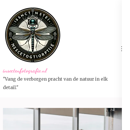
Ga
naar
inhoud
(druk
op
Enter)
insectenfotografie.nl
"Vang de verborgen pracht van de natuur in elk
detail."