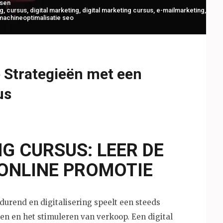
sen
ng
,
cursus
,
digital marketing
,
digital marketing cursus
,
e-mailmarketing
,
achineoptimalisatie seo
e Strategieën met een
us
G CURSUS: LEER DE
 ONLINE PROMOTIE
urend en digitalisering speelt een steeds
pen en het stimuleren van verkoop. Een digital