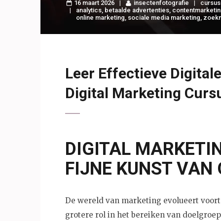
16 maart 2026
insectenfotografie
cursus
analytics
,
betaalde advertenties
,
contentmarketi
online marketing
,
sociale media marketing
,
zoekm
Leer Effectieve Digital
Digital Marketing Curs
DIGITAL MARKETIN
FIJNE KUNST VAN
De wereld van marketing evolueert voortd
grotere rol in het bereiken van doelgroe