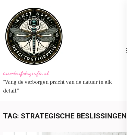
Ga
naar
inhoud
(druk
op
Enter)
insectenfotografie.nl
"Vang de verborgen pracht van de natuur in elk
detail."
TAG:
STRATEGISCHE BESLISSINGEN