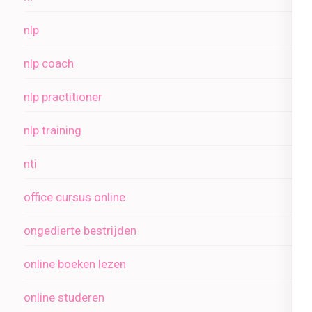
nlp
nlp coach
nlp practitioner
nlp training
nti
office cursus online
ongedierte bestrijden
online boeken lezen
online studeren