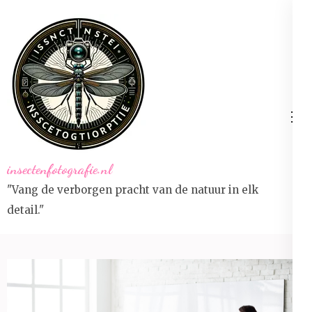
Ga
naar
inhoud
(druk
op
Enter)
insectenfotografie.nl
"Vang de verborgen pracht van de natuur in elk
detail."