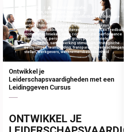
1 juni 2026
insectenfotografie
cursussen
,
opleidingen
,
training
communicatievaardigheden
,
conflictbeheer
,
duidelijke
instructies
,
feedback ontvangen
,
leiderschapsvaardigheden
,
leidinggeven cursus
,
loopbaanontwikkeling
,
luisteren naar ideeën en feedback
,
motivatietechnieken
,
open communicatie
,
performance
management
,
persoonlijke groei
,
professionele
vaardigheden
,
samenwerking stimuleren
,
strategische
beslissingen
,
teambuilding
,
transparantie
,
verwachtingen
stellen
,
werkgevers
,
werknemersbetrokkenheid
Ontwikkel je
Leiderschapsvaardigheden met een
Leidinggeven Cursus
ONTWIKKEL JE
LEIDERSCHAPSVAARDIG