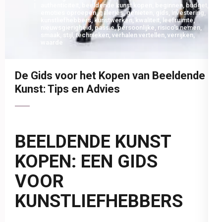
authenticiteit
,
beeldende kunst kopen
,
beginnen
,
budget
,
emoties oproepen
,
galeries
,
genieten
,
gids
,
investering
,
kunstliefhebbers
,
kunstwerken
,
kwaliteit
,
leefruimte
,
nieuwsgierigheid
,
passie
,
persoonlijke
,
risico's nemen
,
smaak
,
stijl
,
technieken
,
verhalen vertellen
,
verrijken
,
waarde
De Gids voor het Kopen van Beeldende
Kunst: Tips en Advies
BEELDENDE KUNST
KOPEN: EEN GIDS
VOOR
KUNSTLIEFHEBBERS