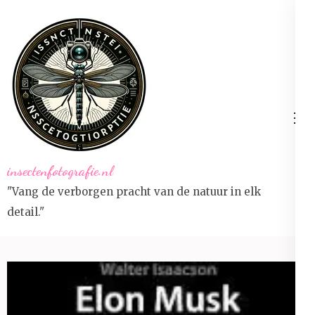
Ga
naar
inhoud
(druk
op
Enter)
insectenfotografie.nl
"Vang de verborgen pracht van de natuur in elk
detail."