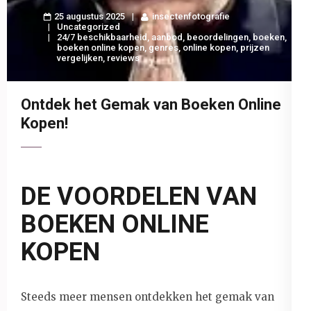
25 augustus 2025
insectenfotografie
Uncategorized
24/7 beschikbaarheid
,
aanbod
,
beoordelingen
,
boeken
,
boeken online kopen
,
genres
,
online kopen
,
prijzen
vergelijken
,
reviews
Ontdek het Gemak van Boeken Online
Kopen!
DE VOORDELEN VAN
BOEKEN ONLINE
KOPEN
Steeds meer mensen ontdekken het gemak van