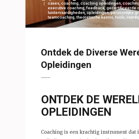
cases
,
coaching
,
coaching opleidingen
,
coachin
executive coaching
,
feedback
,
gecertificeerde 
luistervaardigheden
,
opleidingen
,
persoonlijke gr
teamcoaching
,
theoretische kennis
,
tools
,
vaardi
Ontdek de Diverse Wer
Opleidingen
ONTDEK DE WERE
OPLEIDINGEN
Coaching is een krachtig instrument dat 