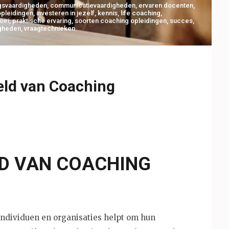
gsvaardigheden
,
communicatievaardigheden
,
ervaren docenten
,
opleidingen
,
investeren in jezelf
,
kennis
,
life coaching
,
oei
,
praktische ervaring
,
soorten coaching opleidingen
,
succes
,
gheden
,
vraagtechnieken
eld van Coaching
LD VAN COACHING
individuen en organisaties helpt om hun