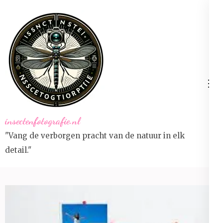
Ga
naar
inhoud
(druk
op
Enter)
insectenfotografie.nl
"Vang de verborgen pracht van de natuur in elk
detail."