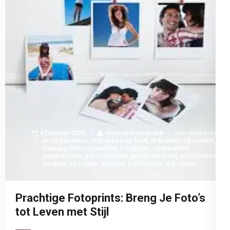
4 februari 2025
insectenfotografie
Uncategorized
acrylafdrukken
,
afdrukken op hout
,
afdrukken op metaal
,
canvasprints
,
creativiteit
,
fotoprints
,
inktkwaliteit
,
papierkeuze
,
personalisatie
,
printerkwaliteit
,
professionele
kwaliteit
,
resolutie
,
soorten
,
traditionele afdrukken
Prachtige Fotoprints: Breng Je Foto’s
tot Leven met Stijl