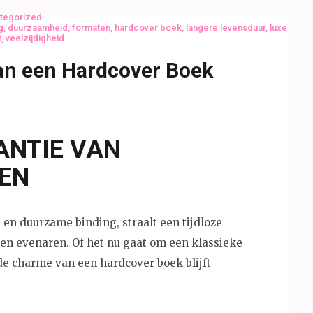
tegorized
g
,
duurzaamheid
,
formaten
,
hardcover boek
,
langere levensduur
,
luxe
t
,
veelzijdigheid
van een Hardcover Boek
ANTIE VAN
EN
 en duurzame binding, straalt een tijdloze
nnen evenaren. Of het nu gaat om een klassieke
de charme van een hardcover boek blijft