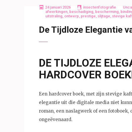
24 januari 2026
insectenfotografie
Unca
afwerkingen
,
beschadiging
,
bescherming
,
bindin
uitstraling
,
ontwerp
,
prestige
,
slijtage
,
stevige kaf
De Tijdloze Elegantie 
DE TIJDLOZE ELEG
HARDCOVER BOEK
Een hardcover boek, met zijn stevige kaft
elegantie uit die digitale media niet ku
roman, een naslagwerk of een fotoboek, 
ongeëvenaard.