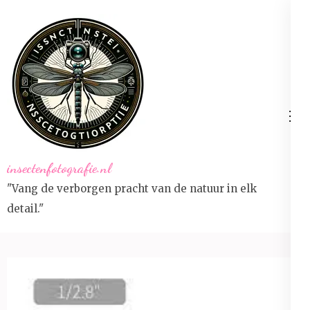
Ga
naar
inhoud
(druk
op
Enter)
insectenfotografie.nl
"Vang de verborgen pracht van de natuur in elk
detail."