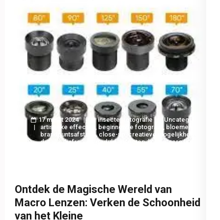
17 maart 2024
insectenfotografie
Uncategorized
artistieke effecten
,
beginnende fotograaf
,
bloemen
,
brandpuntsafstand
,
close-up
,
creatieve mogelijkheden
,
details
,
diafragma
,
geduld
,
insecten
,
licht
,
macro lens
,
macro lenzen
,
macrofotografie
,
professional
,
scherpte
,
scherptediepte
,
statief
,
structuur
,
tips
Ontdek de Magische Wereld van
Macro Lenzen: Verken de Schoonheid
van het Kleine