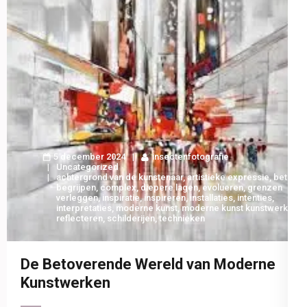
5 december 2024
insectenfotografie
Uncategorized
achtergrond van de kunstenaar
,
artistieke expressie
,
beter
begrijpen
,
complex
,
diepere lagen
,
evolueren
,
grenzen
verleggen
,
inspiratie
,
inspireren
,
installaties
,
intenties
,
interpretaties
,
moderne kunst
,
moderne kunst kunstwerken
,
reflecteren
,
schilderijen
,
technieken
De Betoverende Wereld van Moderne
Kunstwerken