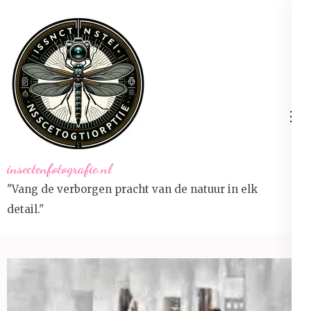
Ga
naar
inhoud
(druk
op
Enter)
insectenfotografie.nl
"Vang de verborgen pracht van de natuur in elk
detail."