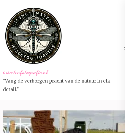
Ga
naar
inhoud
(druk
op
Enter)
insectenfotografie.nl
"Vang de verborgen pracht van de natuur in elk
detail."