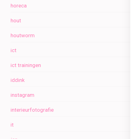
horeca
hout
houtworm
ict
ict trainingen
iddink
instagram
interieurfotografie
it