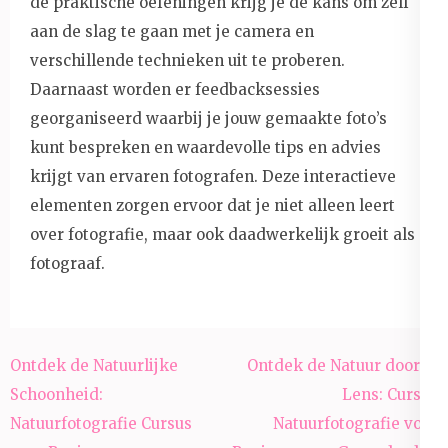
de praktische oefeningen krijg je de kans om zelf
aan de slag te gaan met je camera en
verschillende technieken uit te proberen.
Daarnaast worden er feedbacksessies
georganiseerd waarbij je jouw gemaakte foto’s
kunt bespreken en waardevolle tips en advies
krijgt van ervaren fotografen. Deze interactieve
elementen zorgen ervoor dat je niet alleen leert
over fotografie, maar ook daadwerkelijk groeit als
fotograaf.
Berichtnavigatie
Ontdek de Natuurlijke
Ontdek de Natuur door je
Schoonheid:
Lens: Cursus
Natuurfotografie Cursus
Natuurfotografie voor