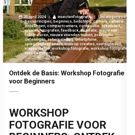
25 april 2024
insectenfotografie
Uncategorized
basisprincipes
,
beginners
,
belichting
,
camera
,
camera-
instellingen
,
compactcamera
,
compositie
,
creativiteit
,
ervaren fotografen
,
feedback
,
inspiratie
,
magie van
fotograferen
,
nieuwe vrienden maken
,
praktische
oefeningen
,
scherpstelling
,
smartphone
,
spiegelreflexcamera
,
trots op creaties
,
vaardigheden
,
vragen stellen
,
workshop fotografie
,
workshop fotografie
voor beginners
Ontdek de Basis: Workshop Fotografie
voor Beginners
WORKSHOP
FOTOGRAFIE VOOR